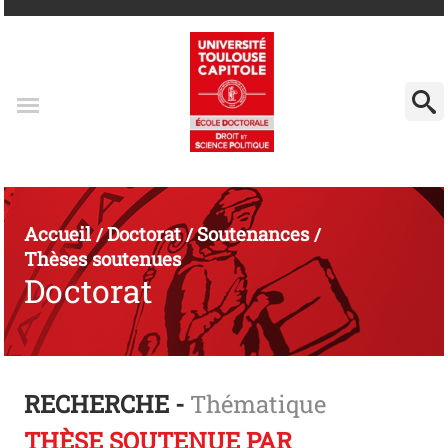
Accueil
Doctorat
Soutenances
/
/
/
Thèses soutenues
Doctorat
RECHERCHE -
Thématique
THÈSE SOUTENUE PAR