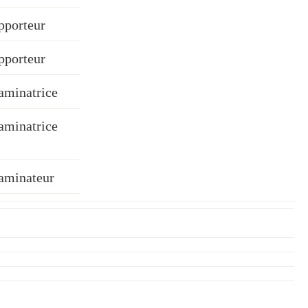
pporteur
pporteur
aminatrice
aminatrice
aminateur