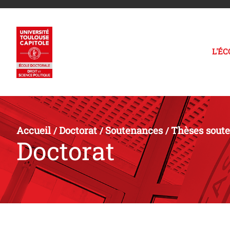
L'É
Accueil
Doctorat
Soutenances
Thèses sout
/
/
/
Doctorat