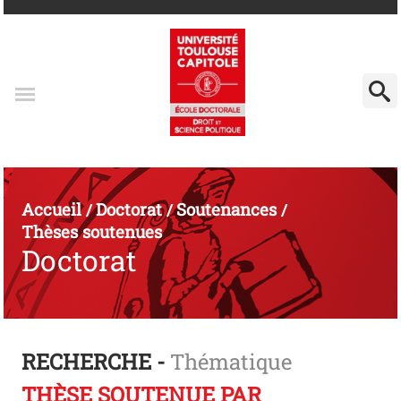
Accueil
Doctorat
Soutenances
/
/
/
Thèses soutenues
Doctorat
RECHERCHE -
Thématique
THÈSE SOUTENUE PAR