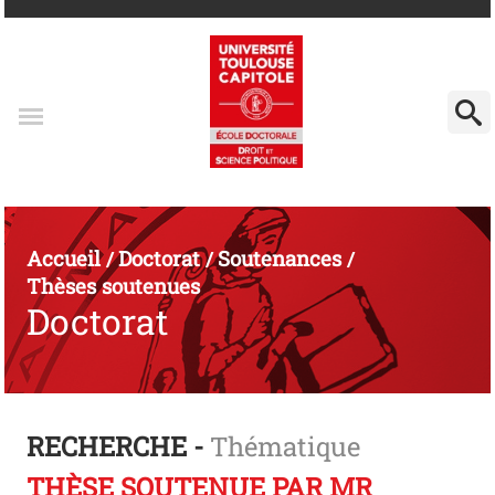
Accueil
Doctorat
Soutenances
/
/
/
Thèses soutenues
Doctorat
RECHERCHE -
Thématique
THÈSE SOUTENUE PAR MR